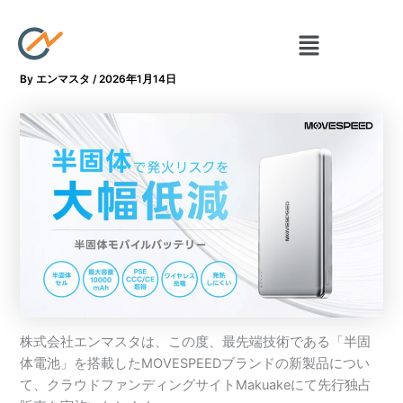
内
容
メ
ニ
を
ュ
ス
By
エンマスタ
/
2026年1月14日
ー
キ
ッ
プ
株式会社エンマスタは、この度、最先端技術である「半固
体電池」を搭載したMOVESPEEDブランドの新製品につい
て、クラウドファンディングサイトMakuakeにて先行独占