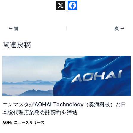
X
F
a
c
前
次
e
b
関連投稿
o
o
k
エンマスタがAOHAI Technology（奥海科技）と日
本総代理店業務委託契約を締結
AOHi
,
ニュースリリース