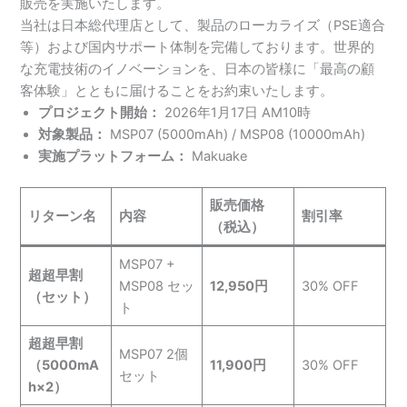
販売を実施いたします。
当社は日本総代理店として、製品のローカライズ（PSE適合
等）および国内サポート体制を完備しております。世界的
な充電技術のイノベーションを、日本の皆様に「最高の顧
客体験」とともに届けることをお約束いたします。
プロジェクト開始：
2026年1月17日 AM10時
対象製品：
MSP07 (5000mAh) / MSP08 (10000mAh)
実施プラットフォーム：
Makuake
販売価格
リターン名
内容
割引率
（税込）
MSP07 +
超超早割
MSP08 セッ
12,950円
30% OFF
（セット）
ト
超超早割
MSP07 2個
（5000mA
11,900円
30% OFF
セット
h×2）