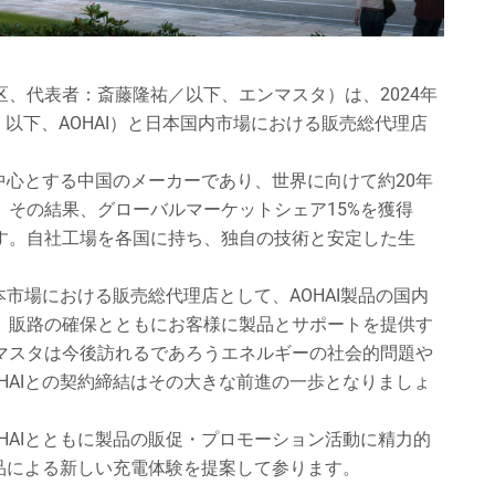
、代表者：斎藤隆祐／以下、エンマスタ）は、2024年
奥海科技：以下、AOHAI）と日本国内市場における販売総代理店
を中心とする中国のメーカーであり、世界に向けて約20年
。その結果、グローバルマーケットシェア15%を獲得
す。自社工場を各国に持ち、独自の技術と安定した生
本市場における販売総代理店として、AOHAI製品の国内
、販路の確保とともにお客様に製品とサポートを提供す
マスタは今後訪れるであろうエネルギーの社会的問題や
HAIとの契約締結はその大きな前進の一歩となりましょ
HAIとともに製品の販促・プロモーション活動に精力的
製品による新しい充電体験を提案して参ります。