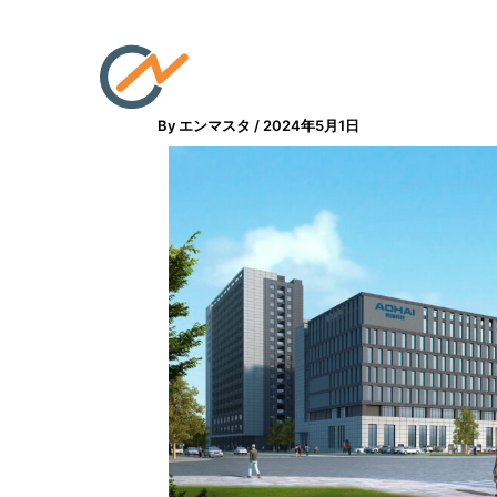
内
容
を
ス
By
エンマスタ
/
2024年5月1日
キ
ッ
プ