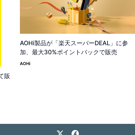
AOHi製品が「楽天スーパーDEAL」に参
加、最大30%ポイントバックで販売
AOHi
て販
X
F