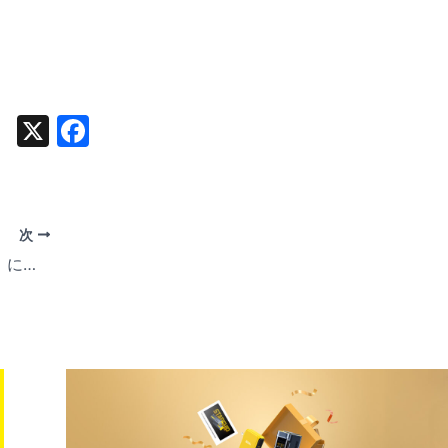
X
F
a
c
e
次
b
AOHi製品が「くらしのeショップ」にて販売・特集
o
o
k