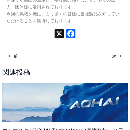
を捉えた製品の選定と丁寧な製品紹介により、多くの法
人・団体様に活用されております。
今回の掲載を機に、より多くの皆様に当社製品を知ってい
ただけることを期待しております。
X
F
a
c
前
次
e
b
関連投稿
o
o
k