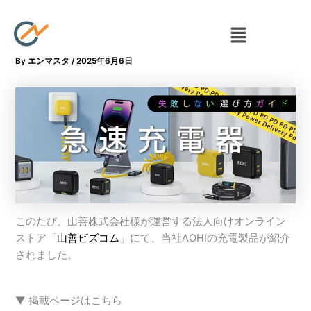
内
容
メ
ニ
を
ュ
ス
By
エンマスタ
/
2025年6月6日
ー
キ
ッ
プ
このたび、山善株式会社様が運営する法人向けオンライン
ストア「
山善ビズコム
」にて、当社AOHIの充電製品が紹介
されました。
▼ 掲載ページはこちら